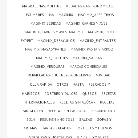
MAGDALENAS-MUFFINS
KEDADAS GASTRONÓMICAS.
LEGUMBRES
MA
MAGIMIX
MAGIMIX_APERITIVOS
MAGIMIX_BEBIDAS
MAGIMIX_CARNES Y AVES
MAGIMIX_CARNES Y AVES. MAGIMIX
MAGIMIX_COOK
EXPERT
MAGIMIX_DESAYUNOS
MAGIMIX_ENTRANTES
MAGIMIX_MASASYPANES
MAGIMIX_PASTA Y ARROZ
MAGIMIX_POSTRES
MAGIMIX_SALSAS
MAGIMIX_VERDURAS
MARCAS COMERCIALES
MERMELADAS-CHUTNEYS-CONSERVAS
NAVIDAD
OLLA RAPIDA
OTROS
PASTA
PESCADOS Y
MARISCOS
POSTRES Y DULCES
QUESOS
RECETAS
INTERNACIONALES
RECETAS SIN AZÚCAR
RECETAS
SIN GLUTEN
RECETAS SIN LACTOSA
RESUMEN AÑO
2014
RESUMEN AÑO 2015
SALSAS
SOPAS Y
CREMAS
TARTAS SALADAS
TORTILLAS Y HUEVOS
VERDURAS Y HORTALIZAS
VIAJES
YOGURES