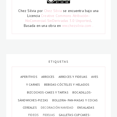
Chez Silvia
por
Chez Silvia
se encuentra bajo una
Licencia
Creative Commons Atribución-
NoComercial-SinDerivadas 3.0 Unported
.
Basada en una obra en
ww.chezsilvia.com .
ETIQUETAS
APERITIVOS
ARROCES
ARROCES Y FIDEUAS
AVES
Y CARNES
BEBIDAS-CÓCTELES Y HELADOS
BIZCOCHOS-CAKES Y TARTAS
BOCADILLOS-
SÁNDWICHES-PIZZAS
BOLLERIA- PAN-MASAS Y COCAS
CEREALES
DECORACIÓN NAVIDAD
ENSALADAS
FIDEOS
FIDEUAS
GALLETAS-CUPCAKES-