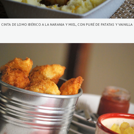
CINTA DE LOMO IBÉRICO A LA NARANJA Y MIEL, CON PURÉ DE PATATAS Y VAINILLA