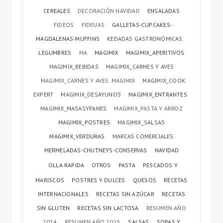
CEREALES
DECORACIÓN NAVIDAD
ENSALADAS
FIDEOS
FIDEUAS
GALLETAS-CUPCAKES-
MAGDALENAS-MUFFINS
KEDADAS GASTRONÓMICAS.
LEGUMBRES
MA
MAGIMIX
MAGIMIX_APERITIVOS
MAGIMIX_BEBIDAS
MAGIMIX_CARNES Y AVES
MAGIMIX_CARNES Y AVES. MAGIMIX
MAGIMIX_COOK
EXPERT
MAGIMIX_DESAYUNOS
MAGIMIX_ENTRANTES
MAGIMIX_MASASYPANES
MAGIMIX_PASTA Y ARROZ
MAGIMIX_POSTRES
MAGIMIX_SALSAS
MAGIMIX_VERDURAS
MARCAS COMERCIALES
MERMELADAS-CHUTNEYS-CONSERVAS
NAVIDAD
OLLA RAPIDA
OTROS
PASTA
PESCADOS Y
MARISCOS
POSTRES Y DULCES
QUESOS
RECETAS
INTERNACIONALES
RECETAS SIN AZÚCAR
RECETAS
SIN GLUTEN
RECETAS SIN LACTOSA
RESUMEN AÑO
2014
RESUMEN AÑO 2015
SALSAS
SOPAS Y