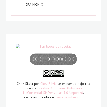
BRA-MONIX
Chez Silvia
por
Chez Silvia
se encuentra bajo una
Licencia
Creative Commons Atribución-
NoComercial-SinDerivadas 3.0 Unported
.
Basada en una obra en
ww.chezsilvia.com .