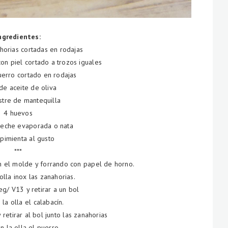
ngredientes:
horias cortadas en rodajas
con piel cortado a trozos iguales
erro cortado en rodajas
de aceite de oliva
stre de mantequilla
4 huevos
leche evaporada o nata
 pimienta al gusto
***
el molde y forrando con papel de horno.
olla inox las zanahorias.
/ V13 y retirar a un bol
la olla el calabacín.
etirar al bol junto las zanahorias
n la olla el puerro.