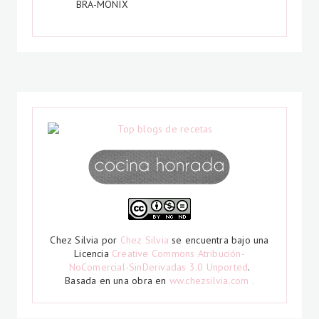
BRA-MONIX
Chez Silvia
por
Chez Silvia
se encuentra bajo una
Licencia
Creative Commons Atribución-
NoComercial-SinDerivadas 3.0 Unported
.
Basada en una obra en
ww.chezsilvia.com .