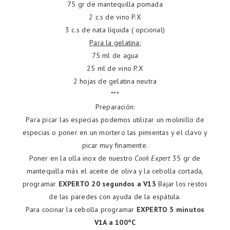
75 gr de mantequilla pomada
2 c.s de vino P.X
3 c.s de nata líquida ( opcional)
Para la gelatina:
75 ml de agua
25 ml de vino P.X
2 hojas de gelatina neutra
***
Preparación:
Para picar las especias podemos utilizar un molinillo de
especias o poner en un mortero las pimientas y el clavo y
picar muy finamente.
Poner en la olla inox de nuestro
Cook Expert
35 gr de
mantequilla más el aceite de oliva y la cebolla cortada,
programar
EXPERTO 20 segundos a V13
Bajar los restos
de las paredes con ayuda de la espátula.
Para cocinar la cebolla programar
EXPERTO 5 minutos
V1A a 100ºC