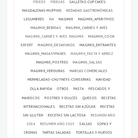
FIDEOS
FIDEUAS
GALLETAS-CUPCAKES-
MAGDALENAS-MUFFINS
KEDADAS GASTRONÓMICAS.
LEGUMBRES
MA
MAGIMIX
MAGIMIX_APERITIVOS
MAGIMIX_BEBIDAS
MAGIMIX_CARNES Y AVES
MAGIMIX_CARNES Y AVES. MAGIMIX
MAGIMIX_COOK
EXPERT
MAGIMIX_DESAYUNOS
MAGIMIX_ENTRANTES
MAGIMIX_MASASYPANES
MAGIMIX_PASTA Y ARROZ
MAGIMIX_POSTRES
MAGIMIX_SALSAS
MAGIMIX_VERDURAS
MARCAS COMERCIALES
MERMELADAS-CHUTNEYS-CONSERVAS
NAVIDAD
OLLA RAPIDA
OTROS
PASTA
PESCADOS Y
MARISCOS
POSTRES Y DULCES
QUESOS
RECETAS
INTERNACIONALES
RECETAS SIN AZÚCAR
RECETAS
SIN GLUTEN
RECETAS SIN LACTOSA
RESUMEN AÑO
2014
RESUMEN AÑO 2015
SALSAS
SOPAS Y
CREMAS
TARTAS SALADAS
TORTILLAS Y HUEVOS