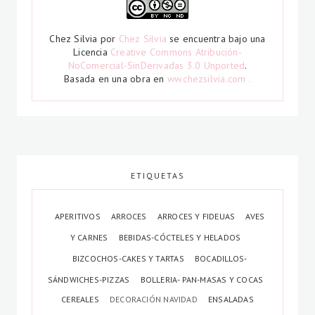
Chez Silvia
por
Chez Silvia
se encuentra bajo una
Licencia
Creative Commons Atribución-
NoComercial-SinDerivadas 3.0 Unported
.
Basada en una obra en
ww.chezsilvia.com .
ETIQUETAS
APERITIVOS
ARROCES
ARROCES Y FIDEUAS
AVES
Y CARNES
BEBIDAS-CÓCTELES Y HELADOS
BIZCOCHOS-CAKES Y TARTAS
BOCADILLOS-
SÁNDWICHES-PIZZAS
BOLLERIA- PAN-MASAS Y COCAS
CEREALES
DECORACIÓN NAVIDAD
ENSALADAS