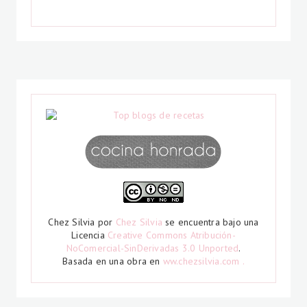
Chez Silvia
por
Chez Silvia
se encuentra bajo una
Licencia
Creative Commons Atribución-
NoComercial-SinDerivadas 3.0 Unported
.
Basada en una obra en
ww.chezsilvia.com .