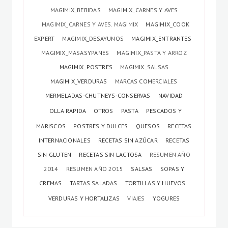
MAGIMIX_BEBIDAS
MAGIMIX_CARNES Y AVES
MAGIMIX_CARNES Y AVES. MAGIMIX
MAGIMIX_COOK
EXPERT
MAGIMIX_DESAYUNOS
MAGIMIX_ENTRANTES
MAGIMIX_MASASYPANES
MAGIMIX_PASTA Y ARROZ
MAGIMIX_POSTRES
MAGIMIX_SALSAS
MAGIMIX_VERDURAS
MARCAS COMERCIALES
MERMELADAS-CHUTNEYS-CONSERVAS
NAVIDAD
OLLA RAPIDA
OTROS
PASTA
PESCADOS Y
MARISCOS
POSTRES Y DULCES
QUESOS
RECETAS
INTERNACIONALES
RECETAS SIN AZÚCAR
RECETAS
SIN GLUTEN
RECETAS SIN LACTOSA
RESUMEN AÑO
2014
RESUMEN AÑO 2015
SALSAS
SOPAS Y
CREMAS
TARTAS SALADAS
TORTILLAS Y HUEVOS
VERDURAS Y HORTALIZAS
VIAJES
YOGURES