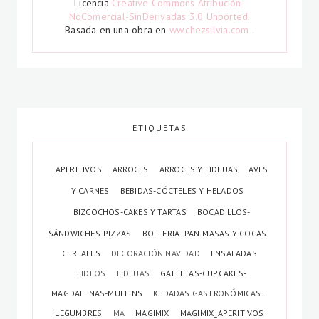
Licencia
Creative Commons Atribución-
NoComercial-SinDerivadas 3.0 Unported
.
Basada en una obra en
ww.chezsilvia.com .
ETIQUETAS
APERITIVOS
ARROCES
ARROCES Y FIDEUAS
AVES
Y CARNES
BEBIDAS-CÓCTELES Y HELADOS
BIZCOCHOS-CAKES Y TARTAS
BOCADILLOS-
SÁNDWICHES-PIZZAS
BOLLERIA- PAN-MASAS Y COCAS
CEREALES
DECORACIÓN NAVIDAD
ENSALADAS
FIDEOS
FIDEUAS
GALLETAS-CUPCAKES-
MAGDALENAS-MUFFINS
KEDADAS GASTRONÓMICAS.
LEGUMBRES
MA
MAGIMIX
MAGIMIX_APERITIVOS