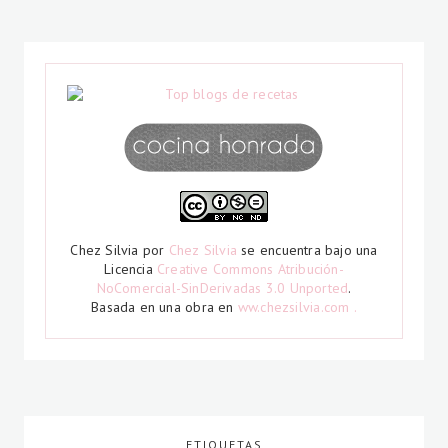
Chez Silvia
por
Chez Silvia
se encuentra bajo una
Licencia
Creative Commons Atribución-
NoComercial-SinDerivadas 3.0 Unported
.
Basada en una obra en
ww.chezsilvia.com .
ETIQUETAS