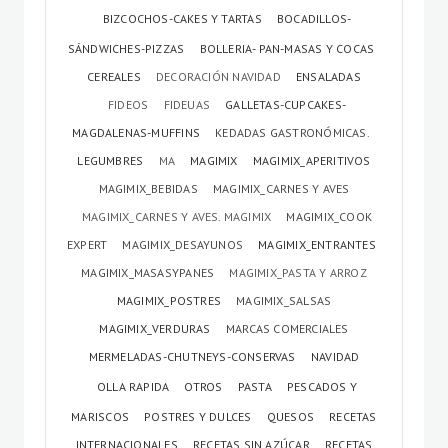
BIZCOCHOS-CAKES Y TARTAS
BOCADILLOS-
SÁNDWICHES-PIZZAS
BOLLERIA- PAN-MASAS Y COCAS
CEREALES
DECORACIÓN NAVIDAD
ENSALADAS
FIDEOS
FIDEUAS
GALLETAS-CUPCAKES-
MAGDALENAS-MUFFINS
KEDADAS GASTRONÓMICAS.
LEGUMBRES
MA
MAGIMIX
MAGIMIX_APERITIVOS
MAGIMIX_BEBIDAS
MAGIMIX_CARNES Y AVES
MAGIMIX_CARNES Y AVES. MAGIMIX
MAGIMIX_COOK
EXPERT
MAGIMIX_DESAYUNOS
MAGIMIX_ENTRANTES
MAGIMIX_MASASYPANES
MAGIMIX_PASTA Y ARROZ
MAGIMIX_POSTRES
MAGIMIX_SALSAS
MAGIMIX_VERDURAS
MARCAS COMERCIALES
MERMELADAS-CHUTNEYS-CONSERVAS
NAVIDAD
OLLA RAPIDA
OTROS
PASTA
PESCADOS Y
MARISCOS
POSTRES Y DULCES
QUESOS
RECETAS
INTERNACIONALES
RECETAS SIN AZÚCAR
RECETAS