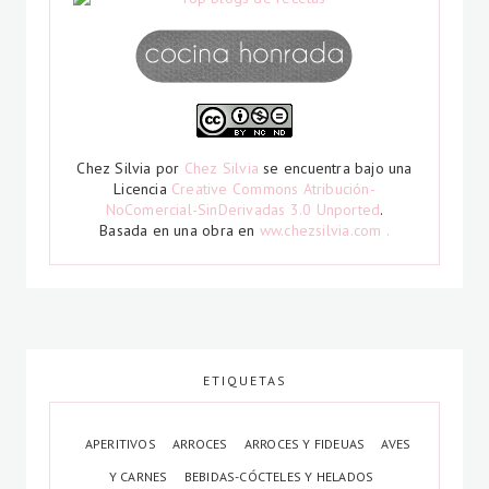
Chez Silvia
por
Chez Silvia
se encuentra bajo una
Licencia
Creative Commons Atribución-
NoComercial-SinDerivadas 3.0 Unported
.
Basada en una obra en
ww.chezsilvia.com .
ETIQUETAS
APERITIVOS
ARROCES
ARROCES Y FIDEUAS
AVES
Y CARNES
BEBIDAS-CÓCTELES Y HELADOS