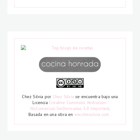
Chez Silvia
por
Chez Silvia
se encuentra bajo una
Licencia
Creative Commons Atribución-
NoComercial-SinDerivadas 3.0 Unported
.
Basada en una obra en
ww.chezsilvia.com .