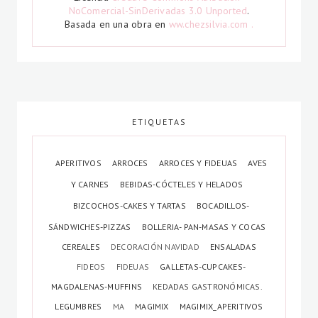
NoComercial-SinDerivadas 3.0 Unported
.
Basada en una obra en
ww.chezsilvia.com .
ETIQUETAS
APERITIVOS
ARROCES
ARROCES Y FIDEUAS
AVES
Y CARNES
BEBIDAS-CÓCTELES Y HELADOS
BIZCOCHOS-CAKES Y TARTAS
BOCADILLOS-
SÁNDWICHES-PIZZAS
BOLLERIA- PAN-MASAS Y COCAS
CEREALES
DECORACIÓN NAVIDAD
ENSALADAS
FIDEOS
FIDEUAS
GALLETAS-CUPCAKES-
MAGDALENAS-MUFFINS
KEDADAS GASTRONÓMICAS.
LEGUMBRES
MA
MAGIMIX
MAGIMIX_APERITIVOS