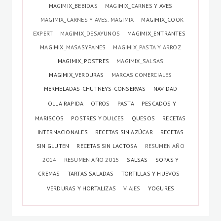
MAGIMIX_BEBIDAS
MAGIMIX_CARNES Y AVES
MAGIMIX_CARNES Y AVES. MAGIMIX
MAGIMIX_COOK
EXPERT
MAGIMIX_DESAYUNOS
MAGIMIX_ENTRANTES
MAGIMIX_MASASYPANES
MAGIMIX_PASTA Y ARROZ
MAGIMIX_POSTRES
MAGIMIX_SALSAS
MAGIMIX_VERDURAS
MARCAS COMERCIALES
MERMELADAS-CHUTNEYS-CONSERVAS
NAVIDAD
OLLA RAPIDA
OTROS
PASTA
PESCADOS Y
MARISCOS
POSTRES Y DULCES
QUESOS
RECETAS
INTERNACIONALES
RECETAS SIN AZÚCAR
RECETAS
SIN GLUTEN
RECETAS SIN LACTOSA
RESUMEN AÑO
2014
RESUMEN AÑO 2015
SALSAS
SOPAS Y
CREMAS
TARTAS SALADAS
TORTILLAS Y HUEVOS
VERDURAS Y HORTALIZAS
VIAJES
YOGURES