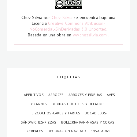
Chez Silvia
por
Chez Silvia
se encuentra bajo una
Licencia
Creative Commons Atribución-
NoComercial-SinDerivadas 3.0 Unported
.
Basada en una obra en
ww.chezsilvia.com .
ETIQUETAS
APERITIVOS
ARROCES
ARROCES Y FIDEUAS
AVES
Y CARNES
BEBIDAS-CÓCTELES Y HELADOS
BIZCOCHOS-CAKES Y TARTAS
BOCADILLOS-
SÁNDWICHES-PIZZAS
BOLLERIA- PAN-MASAS Y COCAS
CEREALES
DECORACIÓN NAVIDAD
ENSALADAS