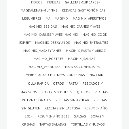
FIDEOS
FIDEUAS
GALLETAS-CUPCAKES-
MAGDALENAS-MUFFINS
KEDADAS GASTRONÓMICAS.
LEGUMBRES
MA
MAGIMIX
MAGIMIX_APERITIVOS
MAGIMIX_BEBIDAS
MAGIMIX_CARNES Y AVES
MAGIMIX_CARNES Y AVES. MAGIMIX
MAGIMIX_COOK
EXPERT
MAGIMIX_DESAYUNOS
MAGIMIX_ENTRANTES
MAGIMIX_MASASYPANES
MAGIMIX_PASTA Y ARROZ
MAGIMIX_POSTRES
MAGIMIX_SALSAS
MAGIMIX_VERDURAS
MARCAS COMERCIALES
MERMELADAS-CHUTNEYS-CONSERVAS
NAVIDAD
OLLA RAPIDA
OTROS
PASTA
PESCADOS Y
MARISCOS
POSTRES Y DULCES
QUESOS
RECETAS
INTERNACIONALES
RECETAS SIN AZÚCAR
RECETAS
SIN GLUTEN
RECETAS SIN LACTOSA
RESUMEN AÑO
2014
RESUMEN AÑO 2015
SALSAS
SOPAS Y
CREMAS
TARTAS SALADAS
TORTILLAS Y HUEVOS