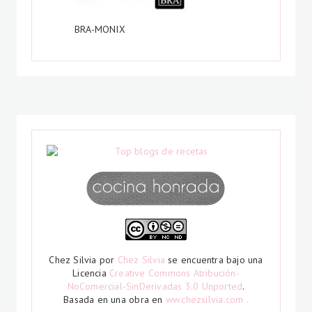
BRA-MONIX
Chez Silvia
por
Chez Silvia
se encuentra bajo una
Licencia
Creative Commons Atribución-
NoComercial-SinDerivadas 3.0 Unported
.
Basada en una obra en
ww.chezsilvia.com .