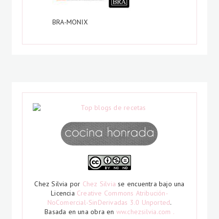
BRA-MONIX
Chez Silvia
por
Chez Silvia
se encuentra bajo una
Licencia
Creative Commons Atribución-
NoComercial-SinDerivadas 3.0 Unported
.
Basada en una obra en
ww.chezsilvia.com .