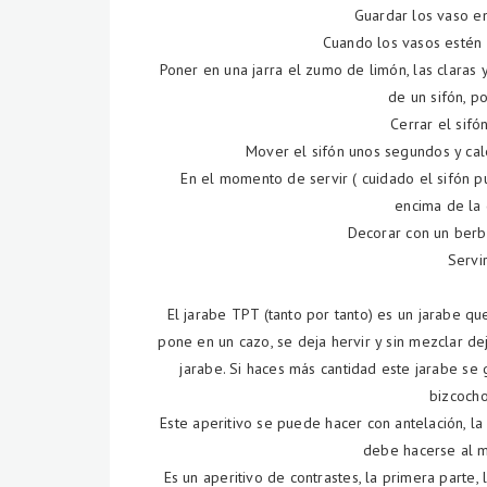
Guardar los vaso en
Cuando los vasos estén
Poner en una jarra el zumo de limón, las claras 
de un sifón, po
Cerrar el sifó
Mover el sifón unos segundos y cale
En el momento de servir ( cuidado el sifón
encima de la 
Decorar con un berb
Servi
El jarabe TPT (tanto por tanto) es un jarabe q
pone en un cazo, se deja hervir y sin mezclar d
jarabe. Si haces más cantidad este jarabe se
bizcocho
Este aperitivo se puede hacer con antelación, l
debe hacerse al m
Es un aperitivo de contrastes, la primera parte,