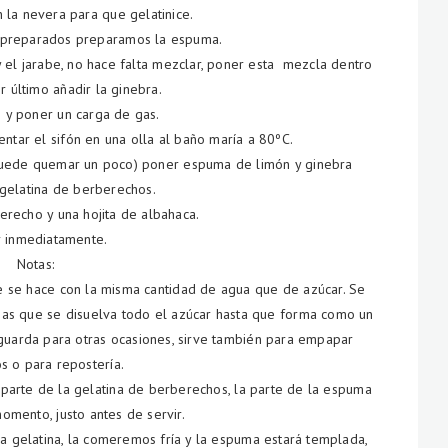
 la nevera para que gelatinice.
 preparados preparamos la espuma.
y el jarabe, no hace falta mezclar, poner esta mezcla dentro
r último añadir la ginebra.
n y poner un carga de gas.
ntar el sifón en una olla al baño maría a 80ºC.
 puede quemar un poco) poner espuma de limón y ginebra
gelatina de berberechos.
erecho y una hojita de albahaca.
r inmediatamente.
Notas:
ue se hace con la misma cantidad de agua que de azúcar. Se
ejas que se disuelva todo el azúcar hasta que forma como un
 guarda para otras ocasiones, sirve también para empapar
s o para repostería.
a parte de la gelatina de berberechos, la parte de la espuma
omento, justo antes de servir.
 la gelatina, la comeremos fría y la espuma estará templada,