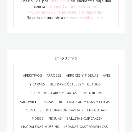
Chez Silvia
por
Chez Silvia
se encuentra bajo una
Licencia
Creative Commons Atribución-
NoComercial-SinDerivadas 3.0 Unported
.
Basada en una obra en
ww.chezsilvia.com .
ETIQUETAS
APERITIVOS
ARROCES
ARROCES Y FIDEUAS
AVES
Y CARNES
BEBIDAS-CÓCTELES Y HELADOS
BIZCOCHOS-CAKES Y TARTAS
BOCADILLOS-
SÁNDWICHES-PIZZAS
BOLLERIA- PAN-MASAS Y COCAS
CEREALES
DECORACIÓN NAVIDAD
ENSALADAS
FIDEOS
FIDEUAS
GALLETAS-CUPCAKES-
MAGDALENAS-MUFFINS
KEDADAS GASTRONÓMICAS.