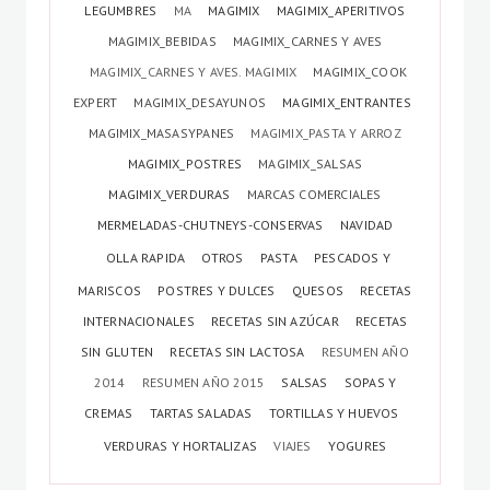
LEGUMBRES
MA
MAGIMIX
MAGIMIX_APERITIVOS
MAGIMIX_BEBIDAS
MAGIMIX_CARNES Y AVES
MAGIMIX_CARNES Y AVES. MAGIMIX
MAGIMIX_COOK
EXPERT
MAGIMIX_DESAYUNOS
MAGIMIX_ENTRANTES
MAGIMIX_MASASYPANES
MAGIMIX_PASTA Y ARROZ
MAGIMIX_POSTRES
MAGIMIX_SALSAS
MAGIMIX_VERDURAS
MARCAS COMERCIALES
MERMELADAS-CHUTNEYS-CONSERVAS
NAVIDAD
OLLA RAPIDA
OTROS
PASTA
PESCADOS Y
MARISCOS
POSTRES Y DULCES
QUESOS
RECETAS
INTERNACIONALES
RECETAS SIN AZÚCAR
RECETAS
SIN GLUTEN
RECETAS SIN LACTOSA
RESUMEN AÑO
2014
RESUMEN AÑO 2015
SALSAS
SOPAS Y
CREMAS
TARTAS SALADAS
TORTILLAS Y HUEVOS
VERDURAS Y HORTALIZAS
VIAJES
YOGURES