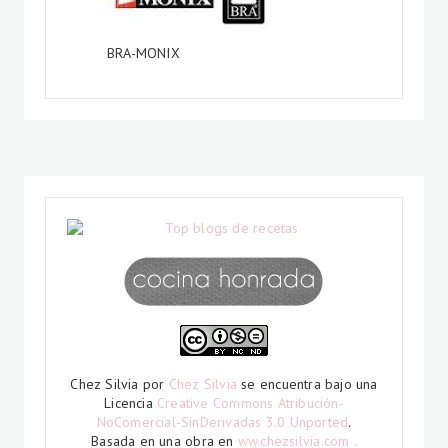
BRA-MONIX
Chez Silvia
por
Chez Silvia
se encuentra bajo una
Licencia
Creative Commons Atribución-
NoComercial-SinDerivadas 3.0 Unported
.
Basada en una obra en
ww.chezsilvia.com .