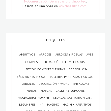
NoComercial-SinDerivadas 3.0 Unported
.
Basada en una obra en
ww.chezsilvia.com .
ETIQUETAS
APERITIVOS
ARROCES
ARROCES Y FIDEUAS
AVES
Y CARNES
BEBIDAS-CÓCTELES Y HELADOS
BIZCOCHOS-CAKES Y TARTAS
BOCADILLOS-
SÁNDWICHES-PIZZAS
BOLLERIA- PAN-MASAS Y COCAS
CEREALES
DECORACIÓN NAVIDAD
ENSALADAS
FIDEOS
FIDEUAS
GALLETAS-CUPCAKES-
MAGDALENAS-MUFFINS
KEDADAS GASTRONÓMICAS.
LEGUMBRES
MA
MAGIMIX
MAGIMIX_APERITIVOS