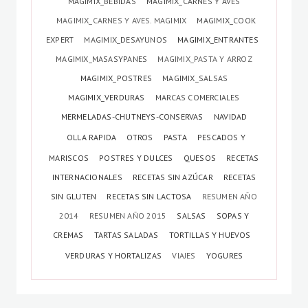
MAGIMIX_BEBIDAS
MAGIMIX_CARNES Y AVES
MAGIMIX_CARNES Y AVES. MAGIMIX
MAGIMIX_COOK
EXPERT
MAGIMIX_DESAYUNOS
MAGIMIX_ENTRANTES
MAGIMIX_MASASYPANES
MAGIMIX_PASTA Y ARROZ
MAGIMIX_POSTRES
MAGIMIX_SALSAS
MAGIMIX_VERDURAS
MARCAS COMERCIALES
MERMELADAS-CHUTNEYS-CONSERVAS
NAVIDAD
OLLA RAPIDA
OTROS
PASTA
PESCADOS Y
MARISCOS
POSTRES Y DULCES
QUESOS
RECETAS
INTERNACIONALES
RECETAS SIN AZÚCAR
RECETAS
SIN GLUTEN
RECETAS SIN LACTOSA
RESUMEN AÑO
2014
RESUMEN AÑO 2015
SALSAS
SOPAS Y
CREMAS
TARTAS SALADAS
TORTILLAS Y HUEVOS
VERDURAS Y HORTALIZAS
VIAJES
YOGURES