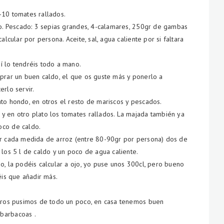
-10 tomates rallados.
ajo. Pescado: 3 sepias grandes, 4-calamares, 250gr de gambas
alcular por persona. Aceite, sal, agua caliente por si faltara
í lo tendréis todo a mano.
mprar un buen caldo, el que os guste más y ponerlo a
rlo servir.
to hondo, en otros el resto de mariscos y pescados.
y en otro plato los tomates rallados. La majada también ya
oco de caldo.
or cada medida de arroz (entre 80-90gr por persona) dos de
 los 5 l de caldo y un poco de agua caliente.
o, la podéis calcular a ojo, yo puse unos 300cl, pero bueno
éis que añadir más.
otros pusimos de todo un poco, en casa tenemos buen
barbacoas .