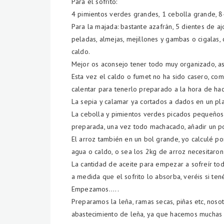
Para el sofrito:
4 pimientos verdes grandes, 1 cebolla grande, 8
Para la majada: bastante azafrán, 5 dientes de 
peladas, almejas, mejillones y gambas o cigalas, c
caldo.
Mejor os aconsejo tener todo muy organizado, as
Esta vez el caldo o fumet no ha sido casero, co
calentar para tenerlo preparado a la hora de hace
La sepia y calamar ya cortados a dados en un pla
La cebolla y pimientos verdes picados pequeños 
preparada, una vez todo machacado, añadir un p
El arroz también en un bol grande, yo calculé p
agua o caldo, o sea los 2kg de arroz necesitaron
La cantidad de aceite para empezar a sofreír tod
a medida que el sofrito lo absorba, veréis si ten
Empezamos.....
Preparamos la leña, ramas secas, piñas etc, nos
abastecimiento de leña, ya que hacemos muchas 