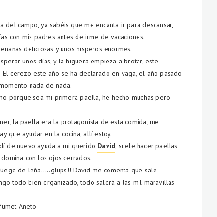
a del campo, ya sabéis que me encanta ir para descansar,
días con mis padres antes de irme de vacaciones.
 enanas deliciosas y unos nísperos enormes.
perar unos días, y la higuera empieza a brotar, este
 El cerezo este año se ha declarado en vaga, el año pasado
e momento nada de nada.
, no porque sea mi primera paella, he hecho muchas pero
r, la paella era la protagonista de esta comida, me
 que ayudar en la cocina, allí estoy.
edí de nuevo ayuda a mi querido
David
, suele hacer paellas
 domina con los ojos cerrados.
 fuego de leña.....glups!! David me comenta que sale
tengo todo bien organizado, todo saldrá a las mil maravillas
 fumet Aneto