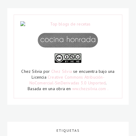
Chez Silvia
por
Chez Silvia
se encuentra bajo una
Licencia
Creative Commons Atribución-
NoComercial-SinDerivadas 3.0 Unported
.
Basada en una obra en
ww.chezsilvia.com .
ETIQUETAS