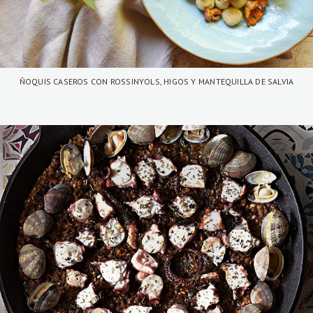
ÑOQUIS CASEROS CON ROSSINYOLS, HIGOS Y MANTEQUILLA DE SALVIA