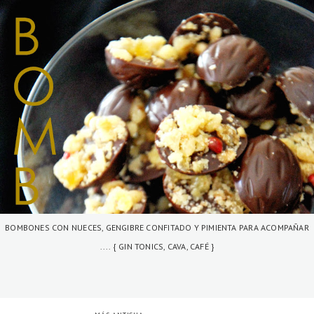
BOMBONES CON NUECES, GENGIBRE CONFITADO Y PIMIENTA PARA ACOMPAÑAR
.... { GIN TONICS, CAVA, CAFÉ }